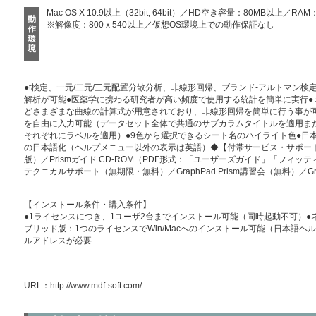
Mac OS X 10.9以上（32bit, 64bit）／HD空き容量：80MB以上／RA
動
※解像度：800 x 540以上／仮想OS環境上での動作保証なし
作
環
境
●t検定、一元/二元/三元配置分散分析、非線形回帰、ブランド-アルトマン
解析が可能●医薬学に携わる研究者が高い頻度で使用する統計を簡単に実行●
どさまざまな曲線の計算式が用意されており、非線形回帰を簡単に行う事が可能●
を自由に入力可能（データセット全体で共通のサブカラムタイトルを適用ま
それぞれにラベルを適用）●9色から選択できるシート名のハイライト色●日
の日本語化（ヘルプメニュー以外の表示は英語）◆【付帯サービス・サポート】Gr
版）／Prismガイド CD-ROM（PDF形式：「ユーザーズガイド」「フィッテ
テクニカルサポート（無期限・無料）／GraphPad Prism講習会（無料）／Gra
【インストール条件・購入条件】
●1ライセンスにつき、1ユーザ2台までインストール可能（同時起動不可）●
ブリッド版：1つのライセンスでWin/Macへのインストール可能（日本語ヘ
ルアドレスが必要
URL：
http://www.mdf-soft.com/