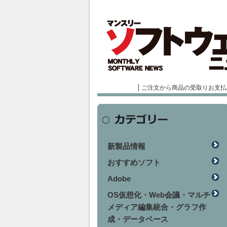
ご注文から商品の受取りお支払
新製品情報
おすすめソフト
Adobe
OS仮想化・Web会議・マルチ
メディア編集統合・グラフ作
成・データベース