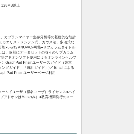
M：128MB以上
検定、カプランマイヤー生存分析等の基礎的な統計
ミカエリス・メンテン式、ガウス法、多項式な
3-way ANOVAが可能●サブカラムタイトル
たは、個別にデータセットの各々のサブカラム
本語アドオンソフト使用によるオンラインヘルプ
aphPad Prismユーザーズガイド（製本
ィングガイド」「統計ガイド」)／ Emailによる
phPad Prismユーザーページ利用
ネームドユーザ（指名ユーザ）ライセンス●ハイ
ルプアドオンはMacのみ）●教育機関発行のメー