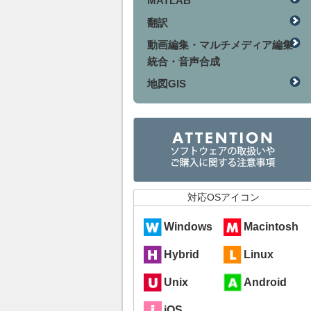
MATLAB
翻訳
動画編集・マルチメディア編集
統合・音声合成
地図GIS
対応OSアイコン
Windows
Macintosh
Hybrid
Linux
Unix
Android
iOS