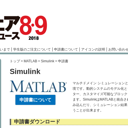
いまで
学生版のご注文について
申請書について
アイコンの説明
お問い合わ
トップ
>
MATLAB
>
Simulink
> 申請書
Simulink
マルチドメイン シミュレーション
境です。動的システムのモデル化と
ター、カスタマイズ可能なブロック
申請書について
ます。SimulinkはMATLABと
み込んだり、シミュレーション結果を
うことが出来ます。
申請書ダウンロード