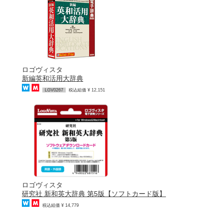
ロゴヴィスタ
新編英和活用大辞典
LGV0267
税込組価 ¥ 12,151
ロゴヴィスタ
研究社 新和英大辞典 第5版【ソフトカード版】
税込組価 ¥ 14,779