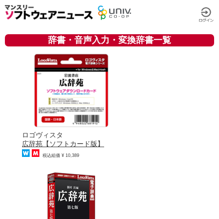
辞書・音声入力・変換辞書一覧
ロゴヴィスタ
広辞苑【ソフトカード版】
税込組価 ¥ 10,389