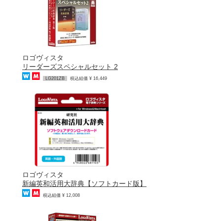
ロゴヴィスタ
リーダーズスペシャルセット 2
LG201ZB
税込組価 ¥ 16,449
ロゴヴィスタ
新編英和活用大辞典【ソフトカード版】
税込組価 ¥ 12,008