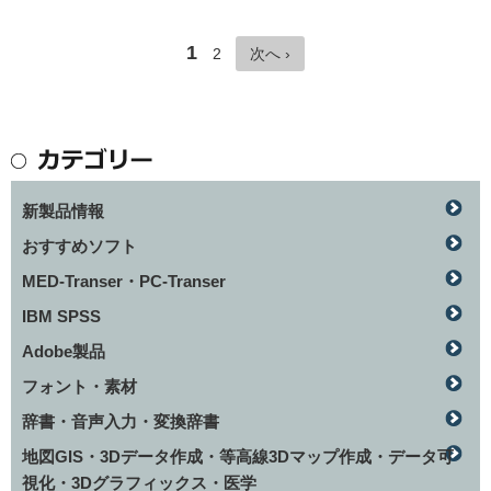
1
2
次へ ›
新製品情報
おすすめソフト
MED-Transer・PC-Transer
IBM SPSS
Adobe製品
フォント・素材
辞書・音声入力・変換辞書
地図GIS・3Dデータ作成・等高線3Dマップ作成・データ可
視化・3Dグラフィックス・医学