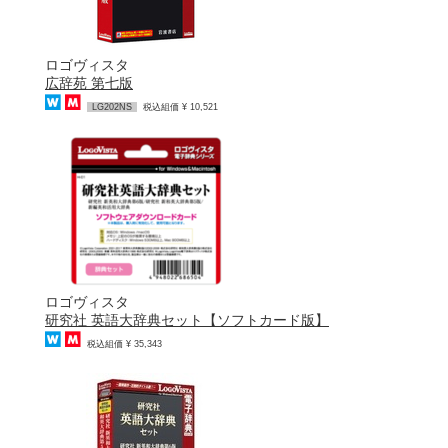
ロゴヴィスタ
広辞苑 第七版
LG202NS
税込組価 ¥ 10,521
ロゴヴィスタ
研究社 英語大辞典セット【ソフトカード版】
税込組価 ¥ 35,343