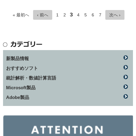
3
« 最初へ
‹ 前へ
1
2
4
5
6
7
次へ ›
新製品情報
おすすめソフト
統計解析・数値計算言語
Microsoft製品
Adobe製品