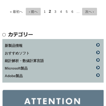
2
« 最初へ
‹ 前へ
1
3
4
5
6
…
次へ ›
新製品情報
おすすめソフト
統計解析・数値計算言語
Microsoft製品
Adobe製品