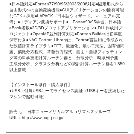
●日本語対応●Fortran77/90/95/2003/2008対応●固定形式から
自由形式への自動変換機能●GUIアプリケーションの開発可能
なGTK＋採用●LAPACK（日本語ウィザード、マニュアル完
備）●エディアン変換サポート●「Fortan90/95学習」日本語
eBook搭載●2D/3Dプロットアプリケーション● DLL作成用プ
ロジェクト●OpenMP並列計算対応●Fortran Builderは初年度
保守付き●NAG Fortran Libraryは、Fortran言語用に作成され
た数値計算ライブラリ●FFT、最適化、最小二乗法、固有値問
題、偏微分方程式、常微分方程式、曲面・曲線フィッティン
グ等の科学技術計算ルーチン群と、分散分析、時系列予測、
主成分分析、クラスタ分析などの統計計算ルーチン群を1,850
以上搭載
【インストール条件・購入条件】
●USB：付属USBキーでライセンス認証（USBキーを接続した
マシンで起動可能）
販売元： 日本ニューメリカルアルゴリズムズグループ
URL：
http://www.nag-j.co.jp/