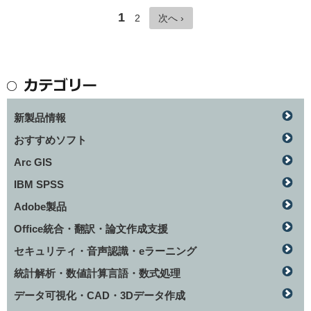
1
2
次へ ›
新製品情報
おすすめソフト
Arc GIS
IBM SPSS
Adobe製品
Office統合・翻訳・論文作成支援
セキュリティ・音声認識・eラーニング
統計解析・数値計算言語・数式処理
データ可視化・CAD・3Dデータ作成