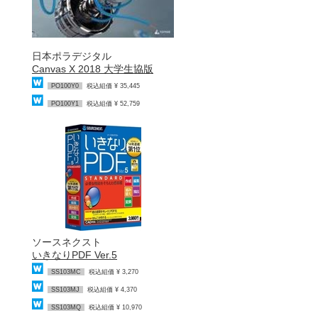
日本ポラデジタル
Canvas X 2018 大学生協版
PO100Y0
税込組価 ¥ 35,445
PO100Y1
税込組価 ¥ 52,759
ソースネクスト
いきなりPDF Ver.5
SS103MC
税込組価 ¥ 3,270
SS103MJ
税込組価 ¥ 4,370
SS103MQ
税込組価 ¥ 10,970