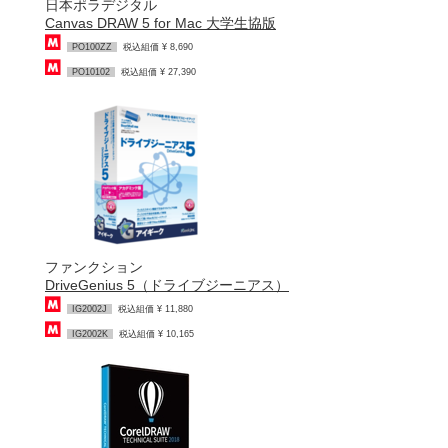
日本ポラデジタル
Canvas DRAW 5 for Mac 大学生協版
PO100ZZ
税込組価 ¥ 8,690
PO10102
税込組価 ¥ 27,390
ファンクション
DriveGenius 5（ドライブジーニアス）
IG2002J
税込組価 ¥ 11,880
IG2002K
税込組価 ¥ 10,165