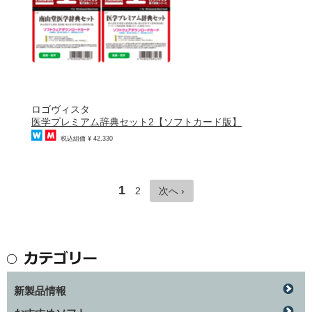
ロゴヴィスタ
医学プレミアム辞典セット2【ソフトカード版】
税込組価 ¥ 42,330
1
2
次へ ›
新製品情報