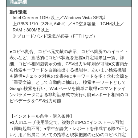
商品詳細
動作環境
Intel Cereron 1GHz以上／Windows Vista SP2以
上/7/8/8.1/10（32bit, 64bit）／HD空き容量：1GHz以上／
RAM：800MB以上
※ブロードバンド環境が必要（FTTHなど）
●コピペ割合、コピペ元文献の表示、コピペ箇所のハイライト
表示など、直感的にコピペ状況を把握●判定結果は一覧、詳
細、コピペ相関図表示の他、CSV出力や印刷が可能●文書内か
ら検索キーワードを自動抽出する機能や、あいまい検索機能
も装備●チェック対象の文書内にキーワードを多く含む文節を
「重要文節」として自動的に抽出し、検索キーワードとして
Google検索を行い、Webページを簡単に取得●コマンドライ
ンパラメータによる非対話形式で実行可能●レポート相関のコ
ピペデータをCSV出力可能
【インストール条件・購入条件】
●1人のユーザ使用限定で、複数台のPCにインストール可能
（同時起動不可）●学生が論文・レポートを作成する際の正し
い引用／出展についての指導と現状把握のためのコピペ判定