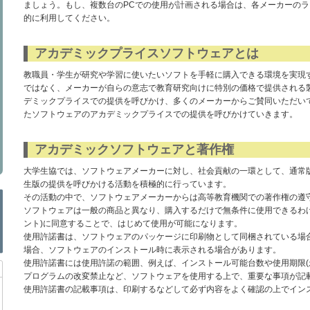
ましょう。もし、複数台のPCでの使用が計画される場合は、各メーカーの
的に利用してください。
アカデミックプライスソフトウェアとは
教職員・学生が研究や学習に使いたいソフトを手軽に購入できる環境を実現
ではなく、メーカーが自らの意志で教育研究向けに特別の価格で提供される
デミックプライスでの提供を呼びかけ、多くのメーカーからご賛同いただい
たソフトウェアのアカデミックプライスでの提供を呼びかけていきます。
アカデミックソフトウェアと著作権
大学生協では、ソフトウェアメーカーに対し、社会貢献の一環として、通常
生版の提供を呼びかける活動を積極的に行っています。
その活動の中で、ソフトウェアメーカーからは高等教育機関での著作権の遵
ソフトウェアは一般の商品と異なり、購入するだけで無条件に使用できるわ
ント)に同意することで、はじめて使用が可能になります。
使用許諾書は、ソフトウェアのパッケージに印刷物として同梱されている場
場合、ソフトウェアのインストール時に表示される場合があります。
使用許諾書には使用許諾の範囲、例えば、インストール可能台数や使用期限(
プログラムの改変禁止など、ソフトウェアを使用する上で、重要な事項が記
使用許諾書の記載事項は、印刷するなどして必ず内容をよく確認の上でイン