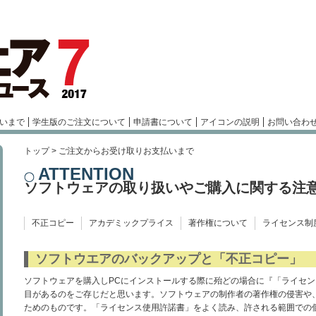
いまで
学生版のご注文について
申請書について
アイコンの説明
お問い合わ
トップ
> ご注文からお受け取りお支払いまで
ATTENTION
ソフトウェアの取り扱いやご購入に関する注
不正コピー
アカデミックプライス
著作権について
ライセンス制
ソフトウエアのバックアップと「不正コピー」
ソフトウェアを購入しPCにインストールする際に殆どの場合に『「ライセ
目があるのをご存じだと思います。ソフトウェアの制作者の著作権の侵害や
ためのものです。「ライセンス使用許諾書」をよく読み、許される範囲での