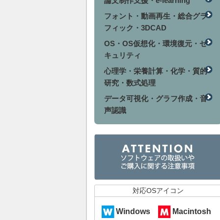
論文制作支援・e-learning
フォント・動画再生・総合グラ
フィック・3DCAD
OS・OS仮想化・環境復元・セ
キュリティ
心理学・栄養計算・化学・質的
研究・数式処理
データ可視化・グラフ作成・音
声認識
対応OSアイコン
Windows
Macintosh