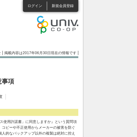
ログイン
新規会員登録
せ
掲載内容は2017年06月30日現在の情報です
意事項
度
ンス使用許諾書」に同意しますか』という質問項
、コピーや不正使用からメーカーの被害を防ぐ
個人的なバックアップ以外の複製は絶対に控え