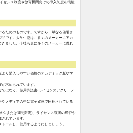
ライセンス制度や教育機関向けの導入制度を積極
するためのものです。ですから、単なる値引き
製品です。大学生協は、多くのメーカーにアカ
てきました。今後も更に多くのメーカーに優れ
版より購入しやすい価格のアカデミック版や学
守が求められています。
けではなく、使用許諾書(ライセンスアグリーメ
合やメディアの中に電子媒体で同梱されている
永久または期間限定)、ライセンス譲渡の可否や
載されています。
ストールし、使用するようにしましょう。