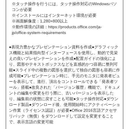
※タッチ操作を行うには、タッチ操作対応のWindowsパソ
コンが必要
※インストールにはインターネット環境が必要
※画面解像度：1,280×800以上
※動作環境の詳細：
https://products.office.com/ja-
jp/office-system-requirements
●表現力豊かなプレゼンテーション資料を作成●グラフィック
ス機能と結果指向型インターフェースを使用し、動的で見栄
えの良いプレゼンテーションを作成●配置ガイドの強化によ
り、図形やテキストボックスなどを直感的かつ容易に整列可
能●スライド中の複数の図形を選択して独自の図形も容易に作
成可能●プレゼンテーション時に、手元のモニタに発表者ビュ
ーを表示して、進行、演出をコントロールできる「発表者ツ
ール」搭載●改良された「バージョン履歴」機能で、ドキュメ
ントの編集や変更を行う際に、古いバージョンを表示した
り、編集前の状態に戻すことも可能●タッチ操作対応●ダウン
ロード製品●ダウンロード後、使用開始時にアクティベーショ
ン作業（ライセンス認証）が必要●Office 2016言語アクセサ
リパック（無償）をダウンロードして設定を変更すること
で、表示言語の変更可能