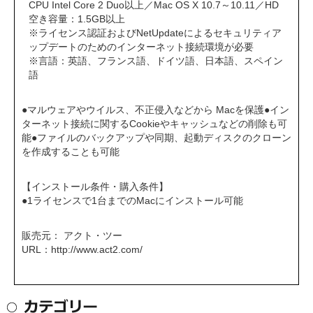
CPU Intel Core 2 Duo以上／Mac OS X 10.7～10.11／HD
空き容量：1.5GB以上
※ライセンス認証およびNetUpdateによるセキュリティア
ップデートのためのインターネット接続環境が必要
※言語：英語、フランス語、ドイツ語、日本語、スペイン
語
●マルウェアやウイルス、不正侵入などから Macを保護●イン
ターネット接続に関するCookieやキャッシュなどの削除も可
能●ファイルのバックアップや同期、起動ディスクのクローン
を作成することも可能
【インストール条件・購入条件】
●1ライセンスで1台までのMacにインストール可能
販売元： アクト・ツー
URL：
http://www.act2.com/