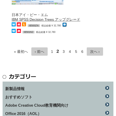
日本アイ・ビー・エム
IBM SPSS Decision Trees アップグレード
IB500ZN
税込組価 ¥ 32,780
IB501N2
税込組価 ¥ 32,780
2
« 最初へ
‹ 前へ
1
3
4
5
6
次へ ›
新製品情報
おすすめソフト
Adobe Creative Cloud教育機関向け
Office 2016（AOL）