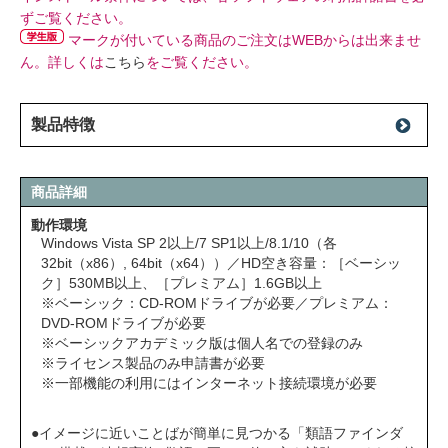
ずご覧ください。
マークが付いている商品のご注文はWEBからは出来ませ
ん。詳しくは
こちら
をご覧ください。
製品特徴
商品詳細
動作環境
Windows Vista SP 2以上/7 SP1以上/8.1/10（各
32bit（x86）, 64bit（x64））／HD空き容量：［ベーシッ
ク］530MB以上、［プレミアム］1.6GB以上
※ベーシック：CD-ROMドライブが必要／プレミアム：
DVD-ROMドライブが必要
※ベーシックアカデミック版は個人名での登録のみ
※ライセンス製品のみ申請書が必要
※一部機能の利用にはインターネット接続環境が必要
●イメージに近いことばが簡単に見つかる「類語ファインダ