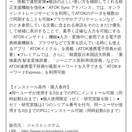
ー」搭載で連想変換●敬語の正しい使い方を補助してくれる校
正支援機能を強化●「ATOK Sync アドバンス」では、オンラ
インストレージサービスを利用してATOKのデータを複数台
で同期することも可能●ブラウザやアプリケーションなど、そ
のとき参照している文書に含まれる単語をそのときだけ優先
して候補に表示することで、素早く正確な入力を可能にする
「ATOKインサイト」機能●入力・変換中に参照できる電子辞
典検索機能を、ブラウザなどで文章を読んでいる時にも使え
るアプリ「ATOKイミクル」を搭載（ATOK連携電子辞典が必
要）●プレミアムでは、さらに「精選版日本国語大辞典」「乗
換案内 駅名変換辞書」「ジーニアス英和/和英辞典」などの
ATOK連携電子辞典や最新キーワードを入手できる「ATOKキ
ーワードExpress」を利用可能
【インストール条件・購入条件】
●同一ユーザが使用する3台までのPCにインストール可能（同
時起動1台まで）●個人使用限定（ゼミ・研究室版を除く）●
ゼミ・研究室版は1つのシリアル番号を付与、同一ユーザが使
用する3台までのPCにインストール可能（同時起動1台まで）
販売元： ジャストシステム
URL：
http://www.justsystems.com/jp/