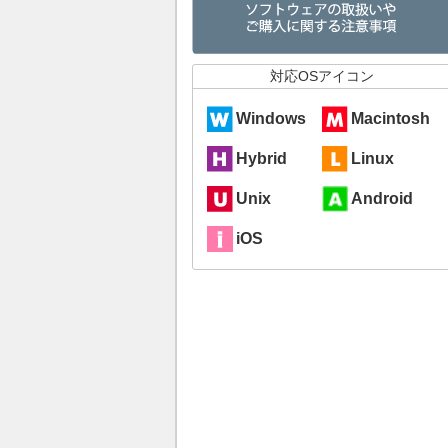
対応OSアイコン
Windows
Macintosh
Hybrid
Linux
Unix
Android
iOS