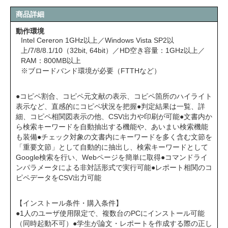
商品詳細
動作環境
Intel Cereron 1GHz以上／Windows Vista SP2以
上/7/8/8.1/10（32bit, 64bit）／HD空き容量：1GHz以上／
RAM：800MB以上
※ブロードバンド環境が必要（FTTHなど）
●コピペ割合、コピペ元文献の表示、コピペ箇所のハイライト
表示など、直感的にコピペ状況を把握●判定結果は一覧、詳
細、コピペ相関図表示の他、CSV出力や印刷が可能●文書内か
ら検索キーワードを自動抽出する機能や、あいまい検索機能
も装備●チェック対象の文書内にキーワードを多く含む文節を
「重要文節」として自動的に抽出し、検索キーワードとして
Google検索を行い、Webページを簡単に取得●コマンドライ
ンパラメータによる非対話形式で実行可能●レポート相関のコ
ピペデータをCSV出力可能
【インストール条件・購入条件】
●1人のユーザ使用限定で、複数台のPCにインストール可能
（同時起動不可）●学生が論文・レポートを作成する際の正し