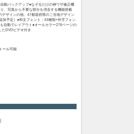
自動バックアップ●なぞるだけの神ワザ修正機
たり、写真から不要な部分を消去する機能搭載
番のデザインの他、47都道府県のご当地デザイン
も追加予定）●和文フォント：43種類+外字フォン
も自動でレイアウト●オールカラー276ページの
たDVDビデオ付き
ストール可能