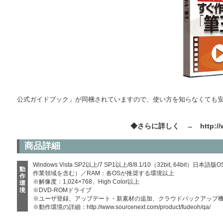
公式ガイドブック」が同梱されていますので、使い方を知らなくても
◆さらに詳しく →
http:/
商品詳細
Windows Vista SP2以上/7 SP1以上/8/8.1/10（32bit, 64bi
動
作業領域を含む）／RAM：各OSが推奨する環境以上
作
※解像度：1,024×768、High Color以上
環
境
※DVD-ROMドライブ
※ユーザ登録、アップデート・新素材の追加、クラウドバックアップ
※動作環境の詳細：
http://www.sourcenext.com/product/fudeoh/qa/