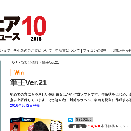
いまで
学生版のご注文について
申請書について
アイコンの説明
お問い合わ
TOP
>
新製品情報
> 筆王Ver.21
筆王Ver.21
初めての方にもやさしい住所録＆はがき作成ソフトです。年賀状をはじめ、暑
点以上収録しています。はがきの他、封筒やラベル、名刺も簡単に作成する
2016年9月2日発売
SS102UJ
¥ 4,370
本体価格 ¥ 3,973