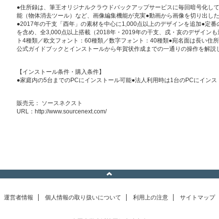
●住所録は、筆王オリジナルクラウドバックアップサービスに毎回暗号化して
能（物体消去ツール）など、画像編集機能が充実●動画から画像を切り出し
●2017年の干支「酉年」の素材を中心に1,000点以上のデザインを追加●定
を含め、全3,000点以上搭載（2018年・2019年の干支、戌・亥のデザイン
ト4種類／欧文フォント：60種類／数字フォント：40種類●宛名面は長い住所
公式ガイドブックとインストールから年賀状作成までの一通りの操作を解説し
【インストール条件・購入条件】
●家庭内の5台までのPCにインストール可能●法人利用時は1台のPCにイン
販売元： ソースネクスト
URL：
http://www.sourcenext.com/
運営者情報
個人情報の取り扱いについて
利用上の注意
サイトマップ