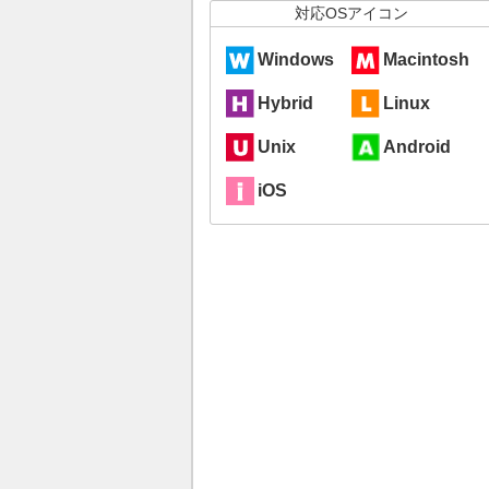
対応OSアイコン
Windows
Macintosh
Hybrid
Linux
Unix
Android
iOS