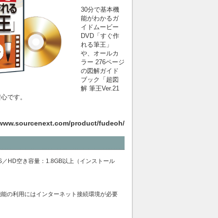
30分で基本機
能がわかるガ
イドムービー
DVD「すぐ作
れる筆王」
や、オールカ
ラー 276ページ
の図解ガイド
ブック「超図
解 筆王Ver.21
安心です。
/www.sourcenext.com/product/fudeoh/
t）日本語版OS／HD空き容量：1.8GB以上（インストール
機能の利用にはインターネット接続環境が必要