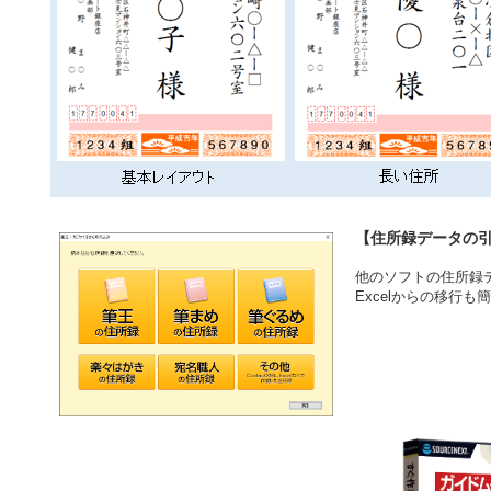
【住所録データの
他のソフトの住所録
Excelからの移行も