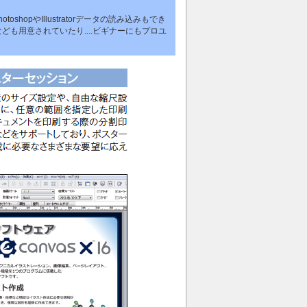
hopやIllustratorデータの読み込みもでき
ども用意されていたり....ビギナーにもプロユ