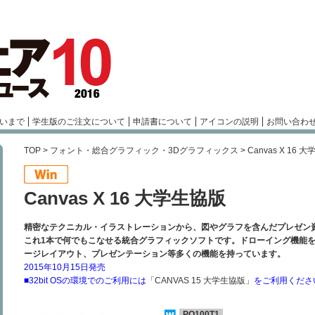
いまで
学生版のご注文について
申請書について
アイコンの説明
お問い合わ
TOP
>
フォント・総合グラフィック・3Dグラフィックス
> Canvas X 16 
Canvas X 16 大学生協版
精密なテクニカル・イラストレーションから、図やグラフを含んだプレゼン
これ1本で何でもこなせる統合グラフィックソフトです。ドローイング機能
ージレイアウト、プレゼンテーション等多くの機能を持っています。
2015年10月15日発売
■32bit OSの環境でのご利用には
「CANVAS 15 大学生協版」
をご利用くださ
PO100T1