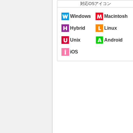
対応OSアイコン
Windows
Macintosh
Hybrid
Linux
Unix
Android
iOS