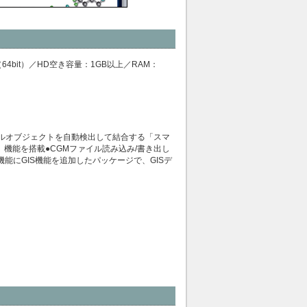
.1/10（64bit）／HD空き容量：1GB以上／RAM：
ルオブジェクトを自動検出して結合する「スマ
機能を搭載●CGMファイル読み込み/書き出し
sの全機能にGIS機能を追加したパッケージで、GISデ