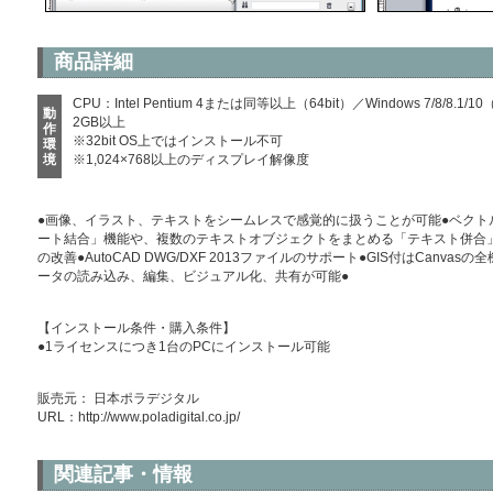
商品詳細
CPU：Intel Pentium 4または同等以上（64bit）／Windows 7/8/8
動
2GB以上
作
※32bit OS上ではインストール不可
環
境
※1,024×768以上のディスプレイ解像度
●画像、イラスト、テキストをシームレスで感覚的に扱うことが可能●ベクト
ート結合」機能や、複数のテキストオブジェクトをまとめる「テキスト併合」
の改善●AutoCAD DWG/DXF 2013ファイルのサポート●GIS付はCanva
ータの読み込み、編集、ビジュアル化、共有が可能●
【インストール条件・購入条件】
●1ライセンスにつき1台のPCにインストール可能
販売元： 日本ポラデジタル
URL：
http://www.poladigital.co.jp/
関連記事・情報