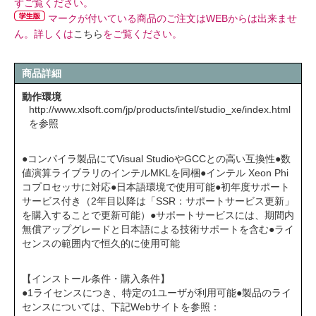
ずご覧ください。
マークが付いている商品のご注文はWEBからは出来ませ
ん。詳しくは
こちら
をご覧ください。
商品詳細
動作環境
http://www.xlsoft.com/jp/products/intel/studio_xe/index.html
を参照
●コンパイラ製品にてVisual StudioやGCCとの高い互換性●数
値演算ライブラリのインテルMKLを同梱●インテル Xeon Phi
コプロセッサに対応●日本語環境で使用可能●初年度サポート
サービス付き（2年目以降は「SSR：サポートサービス更新」
を購入することで更新可能）●サポートサービスには、期間内
無償アップグレードと日本語による技術サポートを含む●ライ
センスの範囲内で恒久的に使用可能
【インストール条件・購入条件】
●1ライセンスにつき、特定の1ユーザが利用可能●製品のライ
センスについては、下記Webサイトを参照：