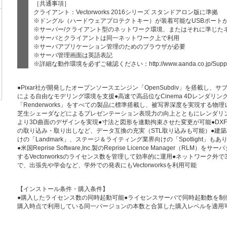
［共通事項］
クライアント：Vectorworks 2016シリーズ スタンドアロン版に準拠
※ドングル（ハードウェアプロテクトキー）が装着可能なUSBポート
※サーバー/クライアント型のネットワーク環境、またはそれに準じた
※サーバとクライアントは同一ネットワーク上で利用
※サーバアプリケーション管理のためのブラウザが必要
※サーバ管理画面は英語表記
※詳細な動作環境を必ずご確認ください：
http://www.aanda.co.jp/Supp
●Pixar社が開発したオープンソースエンジン「OpenSubdiv」を搭載し
による自由なモデリング環境を支援●高速で高品位なCinema 4Dレンダリ
「Renderworks」をすべての製品に標準搭載し、被写界深度を実現する
芝生シェーダなどによるプレゼンテーション表現力の向上とともにレンダリングの
より3D曲面のデザインを実現●寸法と図形を連動拘束させた変更が可能●DXF
の取り込み・取り出しなど、データ互換の充実（STL取り込みも可能）●建築/内装
けの「Landmark」、ステージ＆ライティング業界向けの「Spotlight
●米国Reprise Software,Inc.製のReprise Licence Manager
するVectorworksのライセンス数を管理して効率的に運用●ネットワーク
で、出張先や学会など、学外での発表にもVectorworksを利用可能
【インストール条件・購入条件】
●購入したライセンス数の同時起動可能●ライセンスサーバで同時起動数を制
購入時点で利用している同一バージョンの本数と合算した購入レベルを適用