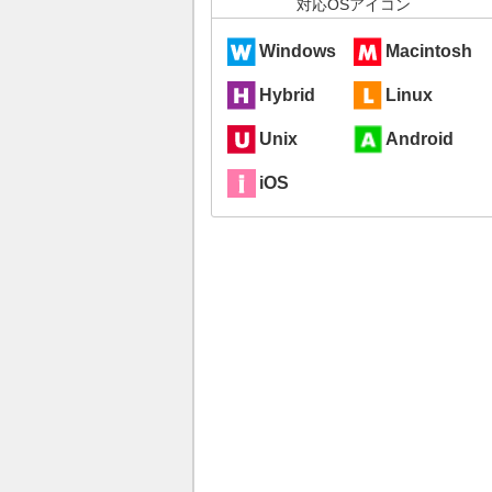
対応OSアイコン
Windows
Macintosh
Hybrid
Linux
Unix
Android
iOS