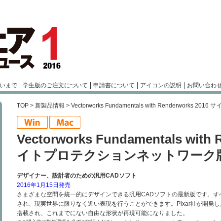
いまで
学生版のご注文について
申請書について
アイコンの説明
お問い合わ
TOP
>
新製品情報
> Vectorworks Fundamentals with Renderwor
Vectorworks Fundamentals with 
イトプロテクションネットワーク
デザイナー、設計者のための汎用CADソフト
2016年1月15日発売
さまざまな空間を統一的にデザインできる汎用CADソフトの最新版です。すべての
され、現実世界に限りなく近い表現を行うことができます。Pixar社が開発した
搭載され、これまでにない自由な形状が再現可能になりました。