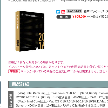
※ご購入前に動作環境を必ずご確認ください。
http://www.aanda.co.jp/Support/sysreq/v
AA104A3
基本パッケージ（
¥ 605,000
本体価格 ¥ 550,
価格は予告なく変更される場合があります。
インストール条件については、各ソフトウェアの利用許諾書を必ずご覧くだ
マークが付いている商品のご注文はWEBからは出来ません。詳し
商品詳細
《Win》Intel Pentium以上／Windows 7/8/8.1/10（32bit, 64bit）/Server 
動
R2/2012/2012 R2（64bit）／HD空き容量：40MB以上／RAM：O
作
《Mac》Intel Core以上／Mac OS X 10.7.5/10.8/10.9/10.10/10.11/
環
境
Server／HD空き容量：10MB以上／RAM：OSが動作する環境に準拠