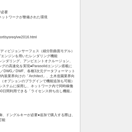
が必要
ネットワークが整備された環境
ort/sysreq/vw2016.html
、サブディビジョンサーフェス（細分割曲面モデル）
ングエンジンを用いたレンダリング機能
物理レンダリング、アンビエントオクルージョン、
高速化を実現●Parasolidエンジン搭載に
／DWG／DWF、各種3次元データフォーマット
業界向けの「Architect」、土木造園業界向
」もあり（オプションのプラグインで機能追加も可能）
（RLM）をサーバシステムに採用し、ネットワーク内で同時稼働
外で30日間利用できる「ライセンス持ち出し機能」
御、ドングルキーが必要●追加で購入する際は、
可能