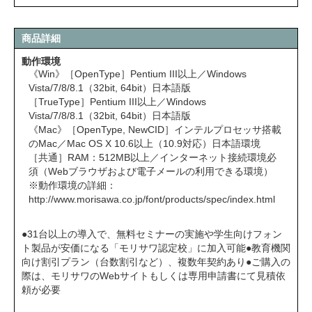
商品詳細
動作環境
《Win》［OpenType］Pentium III以上／Windows
Vista/7/8/8.1（32bit, 64bit）日本語版
［TrueType］Pentium III以上／Windows
Vista/7/8/8.1（32bit, 64bit）日本語版
《Mac》［OpenType, NewCID］インテルプロセッサ搭載
のMac／Mac OS X 10.6以上（10.9対応）日本語環境
［共通］RAM：512MB以上／インターネット接続環境必
須（Webブラウザおよび電子メールの利用できる環境）
※動作環境の詳細：
http://www.morisawa.co.jp/font/products/spec/index.html
●31台以上の導入で、無料セミナーの実施や学生向けフォン
ト製品が安価になる「モリサワ認定校」に加入可能●教育機関
向け割引プラン（台数割引など）、複数年契約あり●ご購入の
際は、モリサワのWebサイトもしくは専用申請書にて見積依
頼が必要