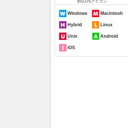
対応OSアイコン
Windows
Macintosh
Hybrid
Linux
Unix
Android
iOS