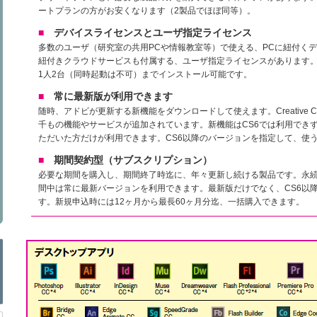
ートプランの方がお安くなります（2製品でほぼ同等）。
■
デバイスライセンスとユーザ指定ライセンス
多数のユーザ（研究室の共用PCや情報教室等）で使える、PCに紐付く
紐付きクラウドサービスも付属する、ユーザ指定ライセンスがあります。
1人2台（同時起動は不可）までインストール可能です。
■
常に最新版が利用できます
随時、アドビが更新する新機能をダウンロードして使えます。Creative C
千もの機能やサービスが追加されています。新機能はCS6では利用できず、Cre
ただいた方だけが利用できます。CS6以降のバージョンを指定して、使
■
期間契約型（サブスクリプション）
必要な期間を購入し、期間終了時迄に、年々更新し続ける製品です。永
間中は常に最新バージョンを利用できます。最新版だけでなく、CS6以
す。新規申込時には12ヶ月から最長60ヶ月分迄、一括購入できます。