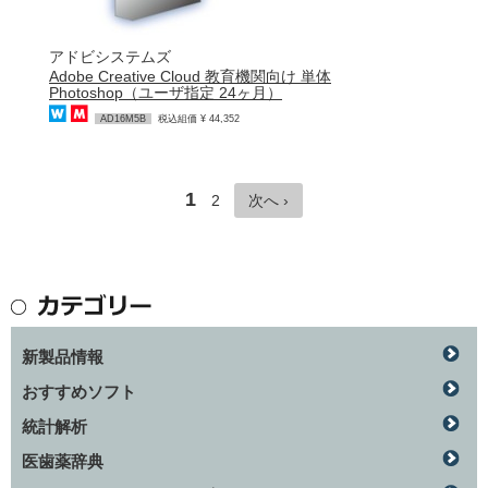
アドビシステムズ
Adobe Creative Cloud 教育機関向け 単体
Photoshop（ユーザ指定 24ヶ月）
AD16M5B
税込組価 ¥ 44,352
1
2
次へ ›
新製品情報
おすすめソフト
統計解析
医歯薬辞典