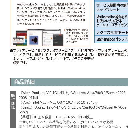
商品詳細
《Win》Pentium IV 2.4GHz以上／Windows Vista/7/8/8.1/Server 2008（3
動
2008（64bit）
作
《Mac》Intel Mac／Mac OS X 10.7～10.10（64bit）
環
境
《Linux》Ubuntu 12.04-14.04/RHEL 6-7/CentOS 6-7/Debian 6-7/Op
64bit）
【共通】HD空き容量：8.8GB／RAM：2GB以上
※新しいCコンパイル機能を使用するにはCコンパイラが必要
※自由形式入力と計算可能データ機能を利用するにはインターネット