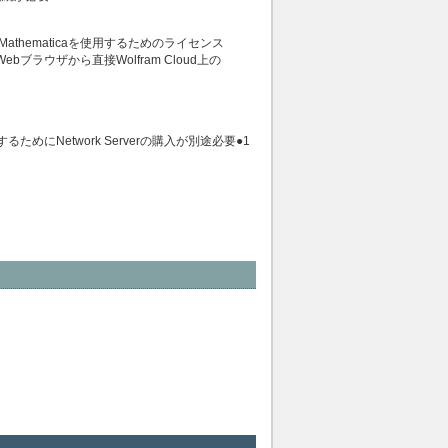
PCでMathematicaを使用するためのライセンス
ブラウザから直接Wolfram Cloud上の
にNetwork Serverの購入が別途必要●1