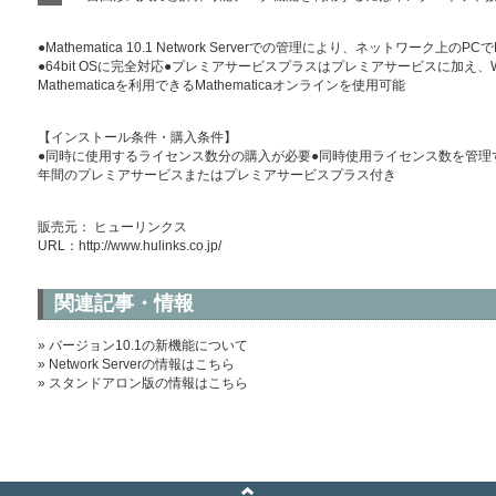
●Mathematica 10.1 Network Serverでの管理により、ネットワーク上の
●64bit OSに完全対応●プレミアサービスプラスはプレミアサービスに加え、Web
Mathematicaを利用できるMathematicaオンラインを使用可能
【インストール条件・購入条件】
●同時に使用するライセンス数分の購入が必要●同時使用ライセンス数を管理するため
年間のプレミアサービスまたはプレミアサービスプラス付き
販売元： ヒューリンクス
URL：
http://www.hulinks.co.jp/
関連記事・情報
» バージョン10.1の新機能について
» Network Serverの情報はこちら
» スタンドアロン版の情報はこちら