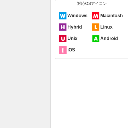
対応OSアイコン
Windows
Macintosh
Hybrid
Linux
Unix
Android
iOS