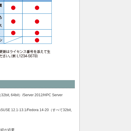
2bit, 64bit）/Server 2012/HPC Server
enSUSE 12.1-13.1/Fedora 14-20（すべて32bit,
接続が必要