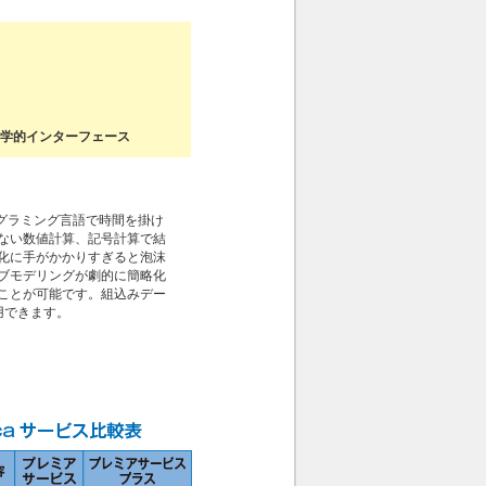
語学的インターフェース
の、プログラミング言語で時間を掛け
ない数値計算、記号計算で結
化に手がかかりすぎると泡沫
ブモデリングが劇的に簡略化
ことが可能です。組込みデー
利用できます。