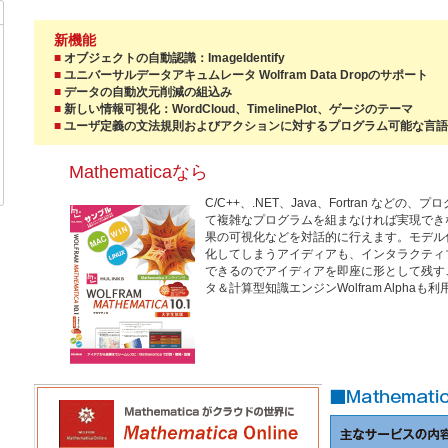
新機能
■
オブジェクトの自動認識：ImageIdentify
■
ユニバーサルデータアキュムレータ Wolfram Data Dropのサポート
■
データの自動次元削減の組込み
■
新しい情報可視化：WordCloud、TimelinePlot、ゲージのテーマ
■
ユーザ定義の文法規則およびアクションに対するプログラム可能な言
Mathematicaなら
C/C++、.NET、Java、Fortran など
て複雑なプログラムを組まなければ実現でき
果の可視化などを対話的に行えます。モデル
化してしまうアイディアも、インタラクティ
できるのでアイディアを即座に形として残す
タ＆計算型知識エンジンWolfram Alphaも