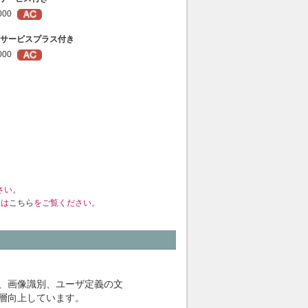
000
サービスプラス付き
000
さい。
くは
こちら
をご覧ください。
、画像識別、ユーザ定義の文
層向上しています。