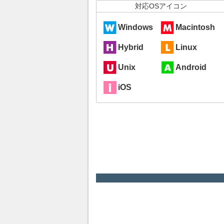
対応OSアイコン
Windows
Macintosh
Hybrid
Linux
Unix
Android
iOS