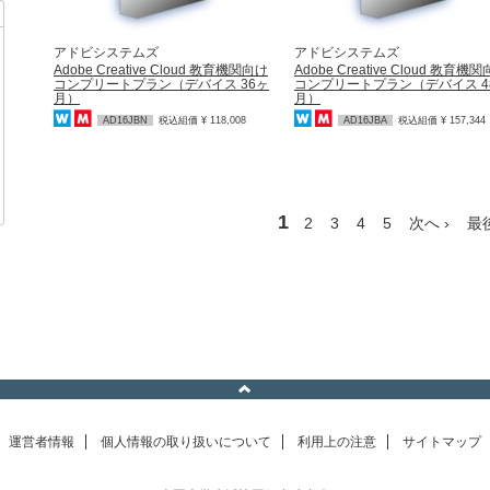
アドビシステムズ
アドビシステムズ
Adobe Creative Cloud 教育機関向け
Adobe Creative Cloud 教育機
コンプリートプラン（デバイス 36ヶ
コンプリートプラン（デバイス 4
月）
月）
AD16JBN
税込組価 ¥ 118,008
AD16JBA
税込組価 ¥ 157,344
1
2
3
4
5
次へ ›
最
運営者情報
個人情報の取り扱いについて
利用上の注意
サイトマップ