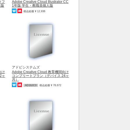
グラフ
Adobe Creative Cloud Illustrator CC
人版
1年版 学生・教職員個人版
税込組価 ¥ 12,936
アドビシステムズ
関向け
Adobe Creative Cloud 教育機関向け
2ヶ
コンプリートプラン（デバイス 24ヶ
月）
AD16JC0
税込組価 ¥ 78,672