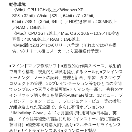
動作環境
《Win》CPU 1GHz以上／Windows XP
SP3（32bit）/Vista（32bit, 64bit）/7（32bit,
64bit）/8/8.1（32bit, 64bit）／HD空き容量：400MB以上
／RAM：1GB以上
《Mac》CPU 1GHz以上／Mac OS X 10.5～10.9／HD空き
容量：400MB以上／RAM：1GB以上
※Mac版は2015年にv8リリース予定（それまではv7を提
供、v8リリース後にメーカーより直接送付予定）
●マインドマップ作成ソフト●直観的な作業スペース、放射的
で自由な構造、視覚的な刺激を提供するツール付●ブレインス
トーミング、ノートの記録、整理と計画、学習、タスクやプ
ロジェクトの管理、3Dプレゼンテーション等をひとつの空間
でシンプルかつ素早く作業可能●デザインを一新し、複数のマ
インドマップ切り替えを簡易化●Ultimate版は、3Dビュー、プ
レゼンテーション・ビュー、プロジェクト・ビュー等の機能
が組み込まれた完全版で、さらに有償オプションの
「iMindMap Cloud」を12ヶ月無償で利用可能●日本語、英
語、ドイツ語等複数の言語に対応（インストール後に言語切
替可能）●複数本同時購入割引あり●マルチユーザライセンス
あり●サイトライセンスあり●ダウンロード製品