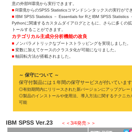
意の外部R環境から実行できます。
■
R環境からのSPSS Statisticsコマンドシンタックスの実行が
■
IBM SPSS Statistics － Essentials for RとIBM SPSS Statistics －
Pythonに関連するカスタムダイアログとともに、さらに多くの
トールすることができます。
カテゴリカル主成分分析機能の改良
■
ノンパラメトリックなブートストラッピングを実現しました。
■
変数に加えてケースのクラスタ化が可能になりました。
■
軸回転方法が搭載されました。
～ 保守について ～
保守付製品には１年間の保守サービスが付いています
◎有効期間内にリリースされた新バージョンにアップグレー
◎製品のインストールや使用法、導入方法に関するテクニカ
可能
IBM SPSS Ver.23
＜＜3/4発売＞＞