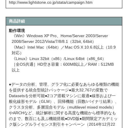
http://www.lightstone.co.jp/stata/campaign.htm
商品詳細
動作環境
《Win》Windows XP Pro、Home/Server 2003/Server
2008/Server 2012/Vista/7/8/8.1（32bit, 64bit）
《Mac》Intel Mac（64bit）／Mac OS X 10.6.8以上（10.9
対応）
《Linux》Linux 32bit（x86）/Linux 64bit（x86_64）
［全OS共通］HD空き容量：600MB以上／RAM：512MB
以上
●データの分析、管理、グラフ化に必要なあらゆる種類の機能
を提供する統合型統計パッケージ●最大32,767の変数で
Datasetsを分析可能●2コア搭載マシンに最適●線形および一
般化線形モデル（GLM）、回帰機能（回数/バイナリ結果）、
クラスタ分析、多層混合モデル（multilevel mixed models）
やARCHなど、統計解析に関する高度な機能から標準的なも
のまで、数百にも及ぶ機能搭載●DVD版●期間限定アカデミッ
ク版シングルライセンス割引キャンペーン（2014年12月22