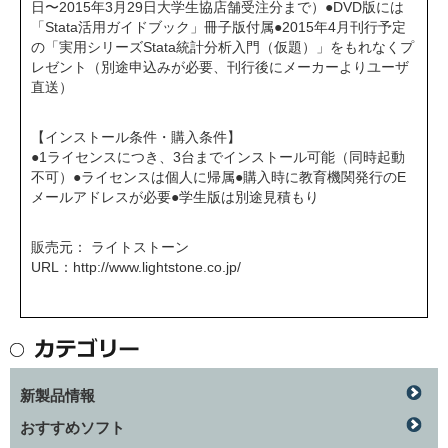
日〜2015年3月29日大学生協店舗受注分まで）●DVD版には
「Stata活用ガイドブック」冊子版付属●2015年4月刊行予定
の「実用シリーズStata統計分析入門（仮題）」をもれなくプ
レゼント（別途申込みが必要、刊行後にメーカーよりユーザ
直送）
【インストール条件・購入条件】
●1ライセンスにつき、3台までインストール可能（同時起動
不可）●ライセンスは個人に帰属●購入時に教育機関発行のE
メールアドレスが必要●学生版は別途見積もり
販売元： ライトストーン
URL：
http://www.lightstone.co.jp/
新製品情報
おすすめソフト