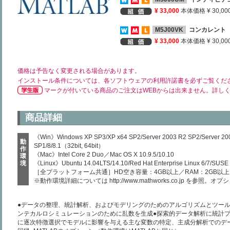
¥ 33,000
本体価格 ¥ 30,00
M5J00VK
コンカレント
¥ 33,000
本体価格 ¥ 30,00
価格は予告なく変更される場合があります。
インストール条件については、各ソフトウェアの利用許諾書を必ずご覧くだ
マークが付いている商品のご注文はWEBからは出来ません。詳し
商品詳細
《Win》Windows XP SP3/XP x64 SP2/Server 2003 R2 SP2/Server 2008
動
SP1/8/8.1（32bit, 64bit）
作
《Mac》Intel Core 2 Duo／Mac OS X 10.9.5/10.10
環
境
《Linux》Ubuntu 14.04LTS/14.10/Red Hat Enterprise Linux 6/7/SUSE L
［全プラットフォーム共通］HD空き容量：4GB以上／RAM：2GB以上
※動作環境詳細については
http://www.mathworks.co.jp
を参照。オプシ
●データの整理、統計解析、およびモデリングのためのアルゴリズムとツール
ンテカルロシミュレーションのために乱数を生成●探索的データ解析に統計プ
に逐次特徴選択でモデルに影響を与える主な変数の特定、主成分解析でのデ