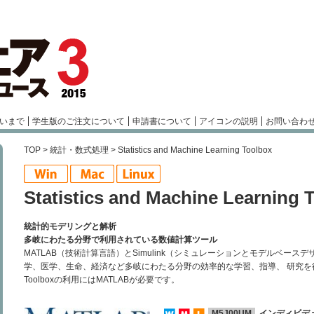
いまで
学生版のご注文について
申請書について
アイコンの説明
お問い合わ
TOP
>
統計・数式処理
> Statistics and Machine Learning Toolbox
Statistics and Machine Learning 
統計的モデリングと解析
多岐にわたる分野で利用されている数値計算ツール
MATLAB（技術計算言語）とSimulink（シミュレーションとモデルベー
学、医学、生命、経済など多岐にわたる分野の効率的な学習、指導、 研究を行う
Toolboxの利用にはMATLABが必要です。
M5J00UM
インディビデ