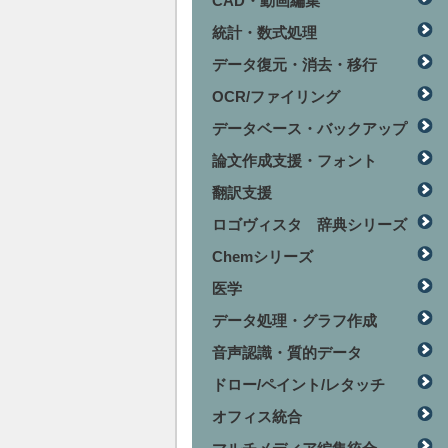
CAD・動画編集
統計・数式処理
データ復元・消去・移行
OCR/ファイリング
データベース・バックアップ
論文作成支援・フォント
翻訳支援
ロゴヴィスタ 辞典シリーズ
Chemシリーズ
医学
データ処理・グラフ作成
音声認識・質的データ
ドロー/ペイント/レタッチ
オフィス統合