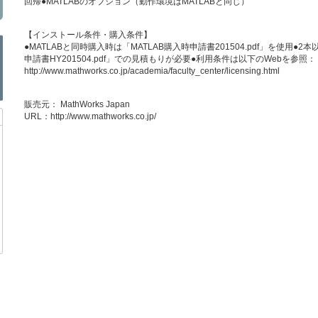
回帰●MATLABのオプション（動作環境はMATLABと同じ）
【インストール条件・購入条件】
●MATLABと同時購入時は「MATLAB購入時申請書201504.pdf」を使用●
申請書HY201504.pdf」での見積もりが必要●利用条件は以下のWebを参照：
http://www.mathworks.co.jp/academia/faculty_center/licensing.html
販売元： MathWorks Japan
URL：
http://www.mathworks.co.jp/