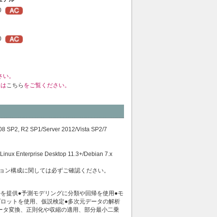
0
0
さい。
くは
こちら
をご覧ください。
 SP2, R2 SP1/Server 2012/Vista SP2/7
inux Enterprise Desktop 11.3+/Debian 7.x
ョン構成に関しては必ずご確認ください。
を提供●予測モデリングに分類や回帰を使用●モ
ロットを使用、仮説検定●多次元データの解析
ータ変換、正則化や収縮の適用、部分最小二乗