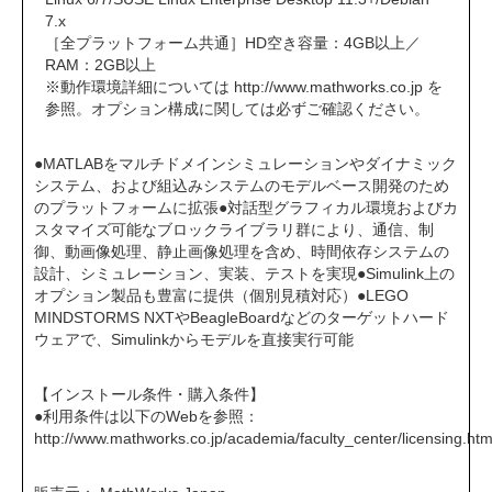
7.x
［全プラットフォーム共通］HD空き容量：4GB以上／
RAM：2GB以上
※動作環境詳細については
http://www.mathworks.co.jp
を
参照。オプション構成に関しては必ずご確認ください。
●MATLABをマルチドメインシミュレーションやダイナミック
システム、および組込みシステムのモデルベース開発のため
のプラットフォームに拡張●対話型グラフィカル環境およびカ
スタマイズ可能なブロックライブラリ群により、通信、制
御、動画像処理、静止画像処理を含め、時間依存システムの
設計、シミュレーション、実装、テストを実現●Simulink上の
オプション製品も豊富に提供（個別見積対応）●LEGO
MINDSTORMS NXTやBeagleBoardなどのターゲットハード
ウェアで、Simulinkからモデルを直接実行可能
【インストール条件・購入条件】
●利用条件は以下のWebを参照：
http://www.mathworks.co.jp/academia/faculty_center/licensing.htm