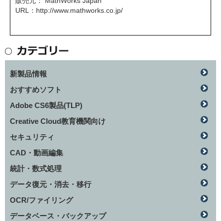
販売元： MathWorks Japan
URL：
http://www.mathworks.co.jp/
新製品情報
おすすめソフト
Adobe CS6製品(TLP)
Creative Cloud教育機関向け
セキュリティ
CAD・動画編集
統計・数式処理
データ復元・消去・移行
OCR/ファイリング
データベース・バックアップ