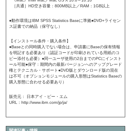
《Mac》Intel Mac／Mac OS X 10.8～10.10
［共通］HD空き容量：800MB以上／RAM：1GB以上
●動作環境はIBM SPSS Statistics Baseに準拠●DVD+ライセン
ス証書での納品（保守なし）
【インストール条件・購入条件】
●Baseとの同時購入でない場合は、申請書にBaseの保有情報
を明記する必要あり（認証コードが印刷されている用紙のコ
ピー添付も必要）●同一ユーザ使用の2台までのPCにインスト
ール可能●保守：期間内の最新バージョンへのアップグレード
権とテクニカル・サポート●DVD版とダウンロード版の混在
は不可（オプションモジュールの購入形態はStatistics Baseの
購入形態に合わせる必要あり）
販売元： 日本アイ・ビー・エム
URL：
http://www.ibm.com/jp/ja/
関連記事・情報