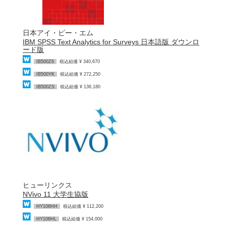
日本アイ・ビー・エム
IBM SPSS Text Analytics for Surveys 日本語版 ダウンロ
ード版
IB500Z6
税込組価 ¥ 340,670
IB500YK
税込組価 ¥ 272,250
IB500ZS
税込組価 ¥ 136,180
ヒューリンクス
NVivo 11 大学生協版
HY106HH
税込組価 ¥ 112,200
HY106HL
税込組価 ¥ 154,000