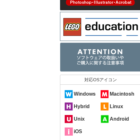
対応OSアイコン
Windows
Macintosh
Hybrid
Linux
Unix
Android
iOS