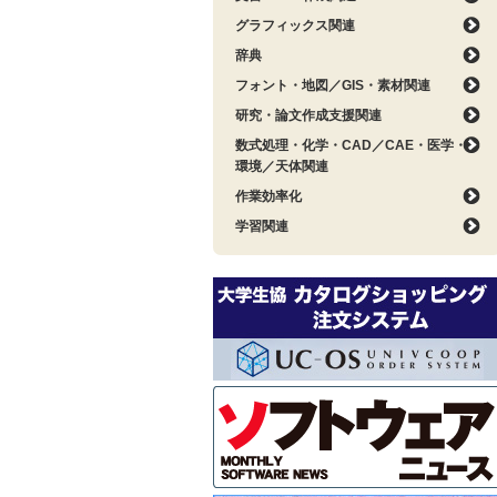
グラフィックス関連
辞典
フォント・地図／GIS・素材関連
研究・論文作成支援関連
数式処理・化学・CAD／CAE・医学・
環境／天体関連
作業効率化
学習関連