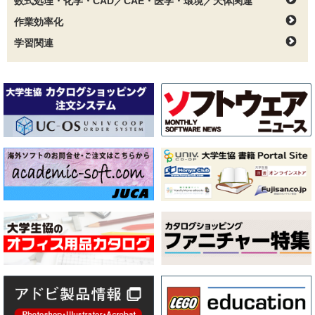
数式処理・化学・CAD／CAE・医学・環境／天体関連
作業効率化
学習関連