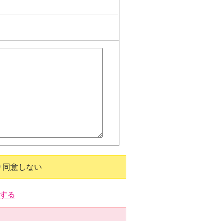
同意しない
する