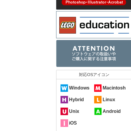
対応OSアイコン
Windows
Macintosh
Hybrid
Linux
Unix
Android
iOS