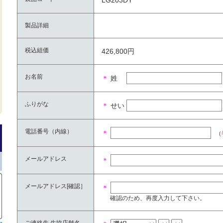
LG203DY
製品詳細
税込組価
426,800円
お名前
＊
姓
ふりがな
＊
せい
電話番号（内線）
＊
（
メールアドレス
＊
メールアドレス[確認］
＊
確認のため、再度入力して下さい。