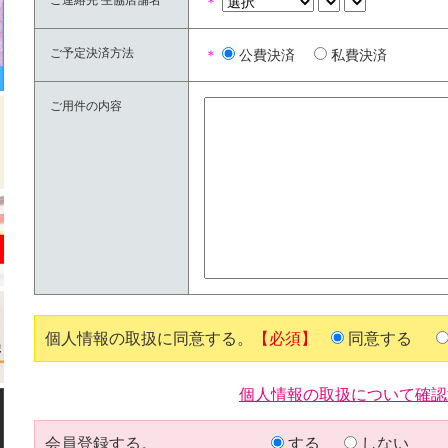
ご連絡先 生協店舗名
＊
ご予定決済方法
＊
公費決済
私費決済
ご用件の内容
個人情報の取扱に同意する。
【必須】
同意する
個人情報の取扱について確認
会員登録する。
する
しない