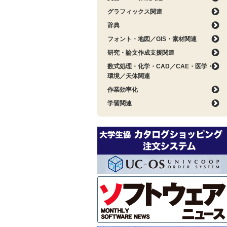
グラフィックス関連
辞典
フォント・地図／GIS・素材関連
研究・論文作成支援関連
数式処理・化学・CAD／CAE・医学・
環境／天体関連
作業効率化
学習関連