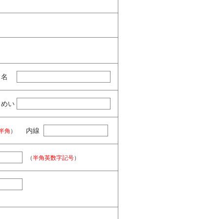
名
めい
内線
半角
）
（
半角英数字記号
）