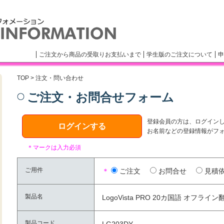
ご注文から商品の受取りお支払いまで
学生版のご注文について
申
TOP
> 注文・問い合わせ
ご注文・お問合せフォーム
登録会員の方は、ログイン
ログインする
お名前などの登録情報がフ
＊マークは入力必須
ご用件
＊
ご注文
お問合せ
見積
製品名
LogoVista PRO 20カ国語 オフライン
製品コード