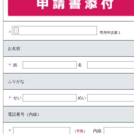
＊
専用申請書１
お名前
＊
姓
名
ふりがな
＊
せい
めい
電話番号（内線）
＊
内線
（
半角
）