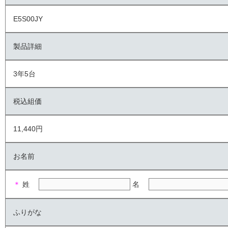
E5S00JY
製品詳細
3年5台
税込組価
11,440円
お名前
＊
姓
名
ふりがな