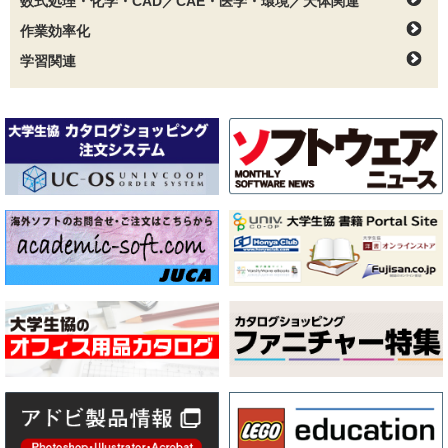
数式処理・化学・CAD／CAE・医学・環境／天体関連
作業効率化
学習関連