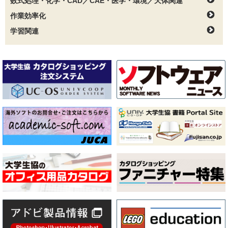
数式処理・化学・CAD／CAE・医学・環境／天体関連
作業効率化
学習関連