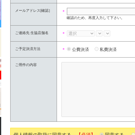
メールアドレス[確認］
＊
確認のため、再度入力して下さい。
ご連絡先 生協店舗名
＊
ご予定決済方法
＊
公費決済
私費決済
ご用件の内容
個人情報の取扱に同意する。
【必須】
同意する