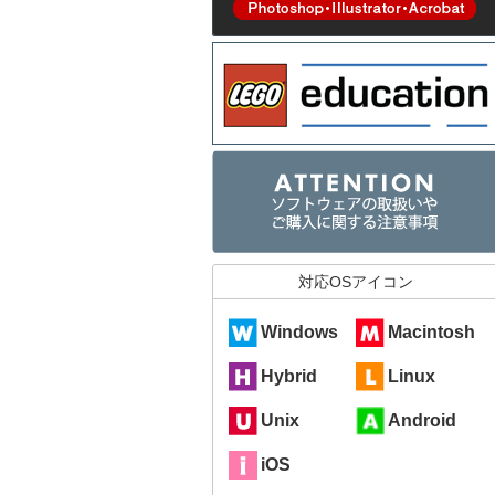
対応OSアイコン
Windows
Macintosh
Hybrid
Linux
Unix
Android
iOS