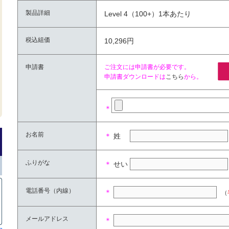
製品詳細
Level 4（100+）1本あたり
税込組価
10,296円
申請書
ご注文には申請書が必要です。
申請書ダウンロードは
こちら
から。
＊
お名前
＊
姓
ふりがな
＊
せい
電話番号（内線）
＊
（
メールアドレス
＊