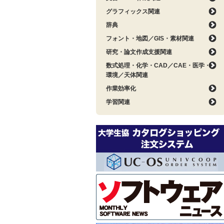
グラフィックス関連
辞典
フォント・地図／GIS・素材関連
研究・論文作成支援関連
数式処理・化学・CAD／CAE・医学・
環境／天体関連
作業効率化
学習関連