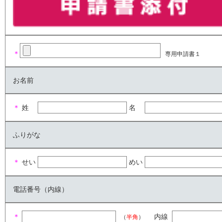
＊
専用申請書１
お名前
＊
姓
名
ふりがな
＊
せい
めい
電話番号（内線）
＊
内線
（
半角
）