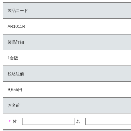
製品コード
AR1011R
製品詳細
1台版
税込組価
9,655円
お名前
＊
姓
名