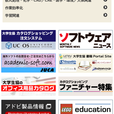
数式処理・化学・CAD／CAE・医学・環境／天体関連
作業効率化
学習関連