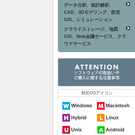
データ分析、統計解析、
CAD、3Dモデリング、防災
GIS、シミュレーション
クラウドストレージ、地図
GIS、Web会議サービス、クラ
ウドサービス
対応OSアイコン
Windows
Macintosh
Hybrid
Linux
Unix
Android