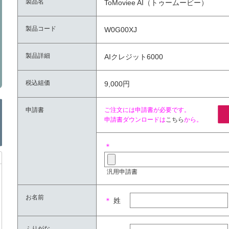
製品名
ToMoviee AI（トゥームービー）
製品コード
W0G00XJ
製品詳細
AIクレジット6000
税込組価
9,000円
申請書
ご注文には申請書が必要です。
申請書ダウンロードは
こちら
から。
＊
汎用申請書
お名前
＊
姓
ふりがな