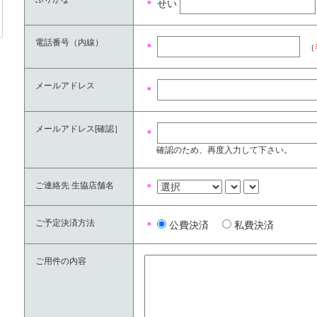
＊
せい
電話番号（内線）
＊
（
メールアドレス
＊
メールアドレス[確認］
＊
確認のため、再度入力して下さい。
ご連絡先 生協店舗名
＊
ご予定決済方法
＊
公費決済
私費決済
ご用件の内容