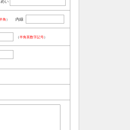
めい
内線
半角
）
（
半角英数字記号
）