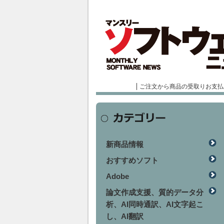
ご注文から商品の受取りお支払
新商品情報
おすすめソフト
Adobe
論文作成支援、質的データ分
析、AI同時通訳、AI文字起こ
し、AI翻訳