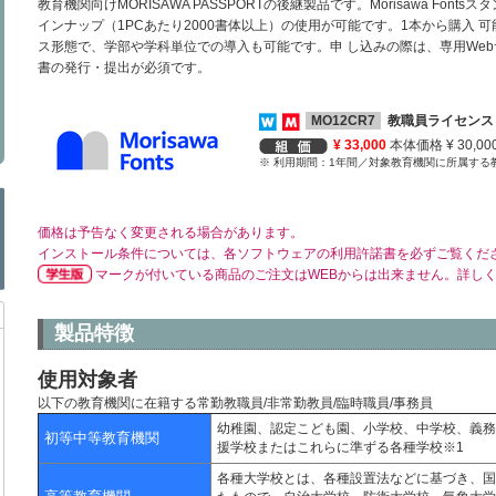
教育機関向けMORISAWA PASSPORTの後継製品です。Morisawa Fo
インナップ（1PCあたり2000書体以上）の使用が可能です。1本から購入
ス形態で、学部や学科単位での導入も可能です。申 し込みの際は、専用Webサイ
書の発行・提出が必須です。
MO12CR7
教職員ライセンス 
¥ 33,000
本体価格 ¥ 30,00
※ 利用期間：1年間／対象教育機関に所属する
価格は予告なく変更される場合があります。
インストール条件については、各ソフトウェアの利用許諾書を必ずご覧くだ
マークが付いている商品のご注文はWEBからは出来ません。詳し
製品特徴
使用対象者
以下の教育機関に在籍する常勤教職員/非常勤教員/臨時職員/事務員
幼稚園、認定こども園、小学校、中学校、義務
初等中等教育機関
援学校またはこれらに準ずる各種学校※1
各種大学校とは、各種設置法などに基づき、国