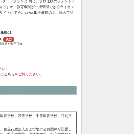
ntsスタンダードプランと 同じ、プロ仕様のフォントラ
 可能ですが、教育機関が一括管理できるライセン
トにてMorisawa IDを取得の上、購入申請
新規01
0
教職員が利用可能
さい。
くは
こちら
をご覧ください。
教育学校、高等学校、中等教育学校、特別支
、独立行政法人および地方公共団体が設置し