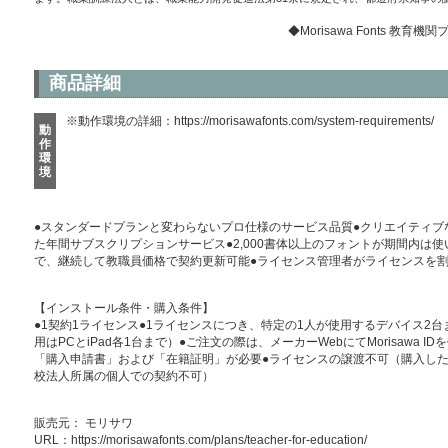
◆Morisawa Fonts 
商品詳細
※動作環境の詳細：
https://morisawafonts.com/system-requirements/
動
作
環
境
●スタンダードプランと変わらないプロ仕様のサービス品質●クリエイティブ
た年間サブスクリプションサービス●2,000書体以上のフォントが期間内は
で、継続して教職員価格で契約更新可能●ライセンス管理者がライセンスを
【インストール条件・購入条件】
●1契約1ライセンス●1ライセンスにつき、特定の1人が使用するデバイス2
用はPCとiPad各1台まで）●ご注文の際は、メーカーWebにてMorisawa
「購入申請書」および「在籍証明」が必要●ライセンスの譲渡不可（購入した
校法人所属の個人での契約不可）
販売元： モリサワ
URL：
https://morisawafonts.com/plans/teacher-for-education/