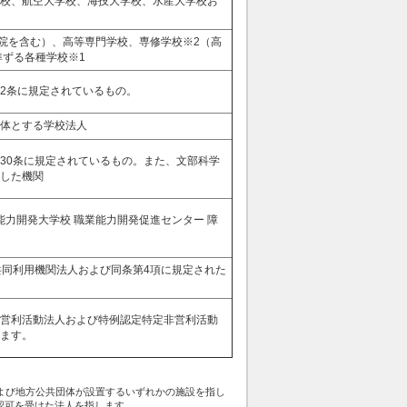
校、航空大学校、海技大学校、水産大学校お
病院を含む）、高等専門学校、専修学校※2（高
準ずる各種学校※1
2条に規定されているもの。
体とする学校法人
30条に規定されているもの。また、文部科学
した機関
能力開発大学校 職業能力開発促進センター 障
共同利用機関法人および同条第4項に規定された
営利活動法人および特例認定特定非営利活動
ます。
および地方公共団体が設置するいずれかの施設を指し
認可を受けた法人を指します。