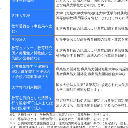
高等教育機関
たもので、自治大学校、防衛大学校、気象大学
よび農業大学校などを指します。
大学（短期大学/大学院/放送大学/医学部付属
各種大学校
等専修学校/専門学校を含む）またはこれらに
教育委員会（事務局を含
地方教育行政の組織および運営に関する法律第
む）
学校法人
初等中等および高等教育機関の設立・運営を主
教育センター／教育研究
地方教育行政の組織および運営に関する法律第
所／美術館／博物館／公
省が所管する独立行政法人のうち教育を目的と
民館／図書館など
公共職業能力開発施設
職業能力開発校 職業能力開発短期大学校 職業
※3／職業能力開発総合
害者職業能力開発校 職業能力開発総合大学校
大学校／職業訓練法人
国立大学法人法第2条第3項に規定された大学
大学共同利用機関
大学共同利用機関を指します。
教育を目的とした活動を
特定非営利活動促進法に規定される認定特定非
行う認定NPO法人または
法人のうち、教育活動を目的とするものを指し
特例認定NPO法人
※1 各種学校とは、学校教育法に規定された「各種学校」を指します。
※2 専修学校とは、学校教育法に規定された「専修学校」を指します。
※3 公共職業能力開発施設とは、職業能力開発促進法第15条の6に規定され、国
ます。職業訓練法人とは、職業能力開発促進法第31条に規定され、都道府県知事の