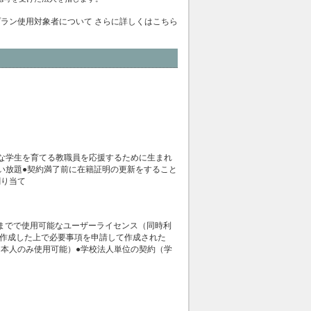
教育機関プラン使用対象者について さらに詳しくはこちら
な学生を育てる教職員を応援するために生まれ
使い放題●契約満了前に在籍証明の更新をすること
割り当て
台までで使用可能なユーザーライセンス（同時利
 IDを作成した上で必要事項を申請して作成された
本人のみ使用可能）●学校法人単位の契約（学