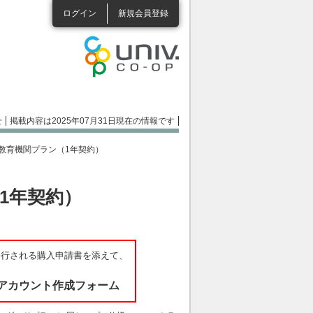
ログイン
新規会員登録
せ
掲載内容は2025年07月31日現在の情報です
onts 教育機関プラン（1年契約）
ン（1年契約）
発行される購入申請書を添えて、
責任者アカウント作成フォーム