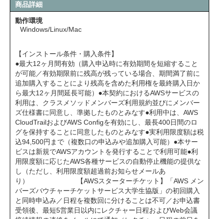
商品詳細
動作環境
Windows/Linux/Mac
【インストール条件・購入条件】
●最大12ヶ月間有効（購入申込時に有効期間を短縮すること
が可能／有効期限前に残高が残っている場合、期間満了前に
追加購入することにより残高を含めた利用権を最終購入日か
ら最大12ヶ月間延長可能）●本契約におけるAWSサービスの
利用は、クラスメソッドメンバーズ利用規約並びにメンバー
ズ仕様書に同意し、準拠したものとみなす●利用中は、AWS
CloudTrailおよびAWS Configを有効にし、最長400日間のロ
グを保持することに同意したものとみなす●実利用限度額は税
込94,500円まで（複数口の申込みや追加購入可能）●本サー
ビスは新規でAWSアカウントを発⾏することで利用可能●利
⽤限度額に応じたAWS各種サービスの⾃動停⽌機能の提供な
し（ただし、利⽤限度額超過前お知らせメールあ
り） 【AWSスターターチケット】「AWS メン
バーズバウチャーチケットサービス大学生協版」の初回購入
と同時申込み／⽇程を複数回に分けることは不可／お申込書
受領後、最短5営業⽇以内にレクチャー⽇程およびWeb会議