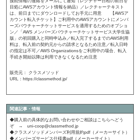
接続情報の連絡をメールにて通知（レクチャー⽇程の前⽇を
⽬処にAWSアカウント情報を納品）／レクチャーテキスト
は、前日までにダウンロードしてお手元に用意 【AWSア
カウント転入チケット】ご利⽤中のAWSアカウントにメンバ
ーズバウチャーチケットサービスを適⽤するためのオプショ
ン／「AWS メンバーズバウチャーチケットサービス大学生協
版」の初回購入と同時申込み／転⼊完了するまでのAWS利⽤
料は、転⼊前の契約元からの請求となるため注意／転⼊⽇時
の指定は不可／AWS Organizationsをご利用中の場合、転入
手続き開始以降は利用できなくなるため注意
販売元： クラスメソッド
URL：
https://classmethod.jp/
関連記事・情報
◆購入前の具体的なお問い合わせやご相談はこちらへどう
ぞ →
uni-coop@classmethod.jp
◆クラスメソッドメンバーズ利用規約pdf（メーカーサイト）
◆メンバーズサービス仕様書pdf（メーカーサイト）