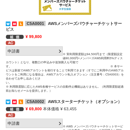
C5A0001
AWSメンバーズバウチャーチケットサー
ビス
¥ 99,800
※ 実利用限度額は94,500円まで（限度額設定
値90,000円+メンバーズAWS利⽤料5%ディス
カウント）となり、複数口の申込みや追加購入も可能で
す。 ※ 本サー
ビスは新規でAWSアカウントを発⾏することで利用できます（すでにご利用中のAWSアカ
ウントをご利用になる場合は、AWSアカウント転入オプション（注文番号：C5A0003）を
合わせてお申し込みくださ
い
※ 利⽤限度額に応じたAWS各種サービスの⾃動停⽌機能はありません。（利⽤限度額超過
前お知らせメールを提供します。）
C5A0002
AWSスターターチケット（オプション）
¥ 69,800
本体価格 ¥ 63,455
※ AWS メンバーズバウチャーチケットサービ