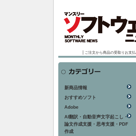
ご注文から商品の受取りお支払
新商品情報
おすすめソフト
Adobe
AI翻訳・自動音声文字起こし・
論文作成支援・思考支援・PDF
作成