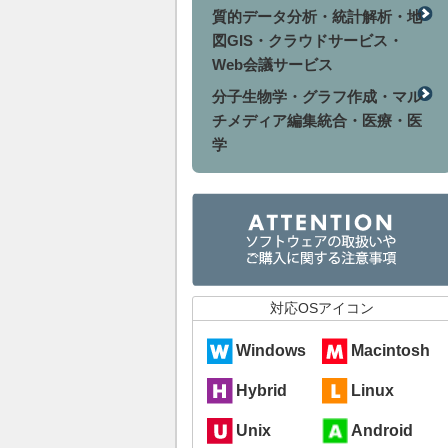
質的データ分析・統計解析・地
図GIS・クラウドサービス・
Web会議サービス
分子生物学・グラフ作成・マル
チメディア編集統合・医療・医
学
対応OSアイコン
Windows
Macintosh
Hybrid
Linux
Unix
Android