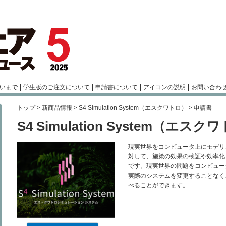
いまで
学生版のご注文について
申請書について
アイコンの説明
お問い合わ
トップ
>
新商品情報
>
S4 Simulation System（エスクワトロ）
> 申請書
S4 Simulation System（エスク
現実世界をコンピュータ上にモデリ
対して、施策の効果の検証や効率化
です。現実世界の問題をコンピュー
実際のシステムを変更することなく
べることができます。