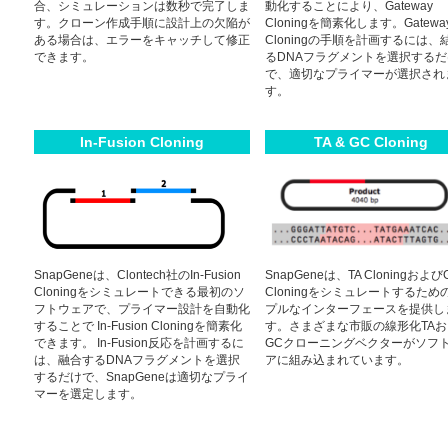
合、シミュレーションは数秒で完了しま
動化することにより、Gateway
す。クローン作成手順に設計上の欠陥が
Cloningを簡素化します。Gatewa
ある場合は、エラーをキャッチして修正
Cloningの手順を計画するには、
できます。
るDNAフラグメントを選択するだ
で、適切なプライマーが選択され
す。
In-Fusion Cloning
TA & GC Cloning
SnapGeneは、Clontech社のIn-Fusion
SnapGeneは、TA Cloningおよび
Cloningをシミュレートできる最初のソ
Cloningをシミュレートするため
フトウェアで、プライマー設計を⾃動化
プルなインターフェースを提供し
することで In-Fusion Cloningを簡素化
す。さまざまな市販の線形化TA
できます。 In-Fusion反応を計画するに
GCクローニングベクターがソフ
は、融合するDNAフラグメントを選択
アに組み込まれています。
するだけで、SnapGeneは適切なプライ
マーを選定します。