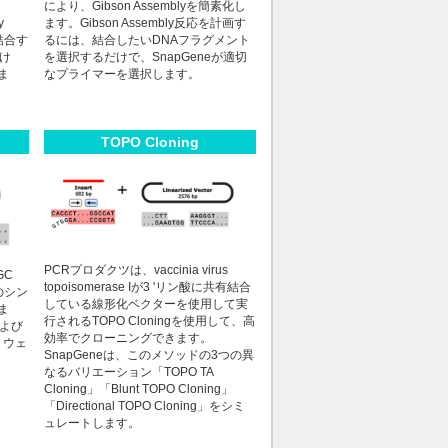
により、Gibson Assemblyを簡素化し
y
ます。Gibson Assembly反応を計画す
結合す
るには、結合したいDNAフラグメント
け
を選択するだけで、SnapGeneが適切
ま
なプライマーを選択します。
TOPO Cloning
PCRプロダクツは、vaccinia virus
GC
topoisomerase Iが3 'リン酸に共有結合
のシン
している線形化ベクターを使用して実
ま
行されるTOPO Cloningを使用して、高
および
効率でクローニングできます。
トウェ
SnapGeneは、このメソッドの3つの異
なるバリエーション「TOPO TA
Cloning」「Blunt TOPO Cloning」
「Directional TOPO Cloning」をシミ
ュレートします。