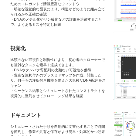
ためのエレガントで情報豊富なウィンドウ
・明確な視覚的な図表により、構造がどのように組み立て
られるかを正確に確認
・DNAのメチル化やリン酸化などの詳細を追跡すること
で、よくあるミスを特定し回避
視覚化
比類のない可視性と制御性により、初心者のクローナーで
も複雑なタスクを素早く達成できます。
・DNAやタンパク質配列の比類ない可視性を獲得
・豊富な注釈付きのプラスミドマップを作成、閲覧した
り、何千もの注釈付き機能を備えた大規模なDNA配列をス
キャン
・シーケンス結果とシミュレートされたコンストラクトを
視覚的に整列させてクローニング結果を確認
ドキュメント
シミュレートされた手順を自動的に文書化することで時間
を節約し、作業の共有と保存がより簡単・効率的かつ効果