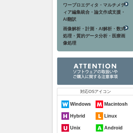
ワープロエディタ・マルチメデ
ィア編集統合・論文作成支援・
AI翻訳
画像解析・計測・AI解析・数式
処理・質的データ分析・医療画
像処理
対応OSアイコン
Windows
Macintosh
Hybrid
Linux
Unix
Android