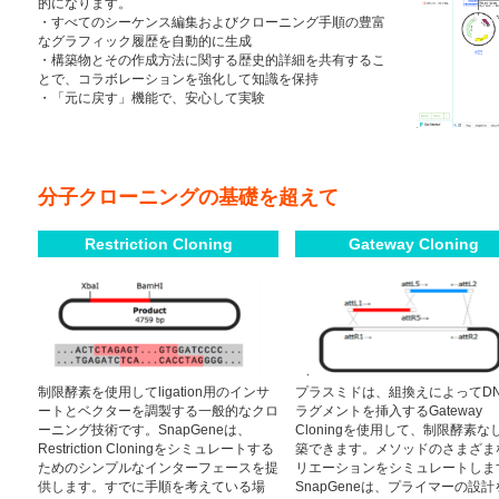
的になります。
・すべてのシーケンス編集およびクローニング手順の豊富
なグラフィック履歴を自動的に生成
・構築物とその作成方法に関する歴史的詳細を共有するこ
とで、コラボレーションを強化して知識を保持
・「元に戻す」機能で、安心して実験
分子クローニングの基礎を超えて
Restriction Cloning
Gateway Cloning
制限酵素を使用してligation用のインサ
プラスミドは、組換えによってD
ートとベクターを調製する一般的なクロ
ラグメントを挿入するGateway
ーニング技術です。SnapGeneは、
Cloningを使用して、制限酵素な
Restriction Cloningをシミュレートする
築できます。メソッドのさまざま
ためのシンプルなインターフェースを提
リエーションをシミュレートしま
供します。すでに手順を考えている場
SnapGeneは、プライマーの設計