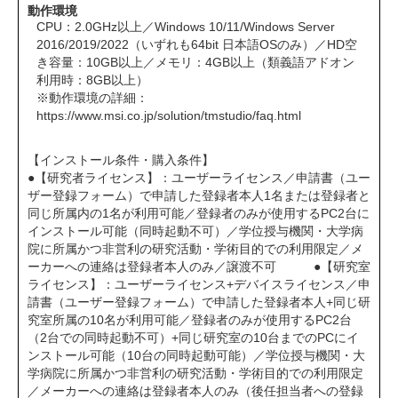
動作環境
CPU：2.0GHz以上／Windows 10/11/Windows Server
2016/2019/2022（いずれも64bit 日本語OSのみ）／HD空
き容量：10GB以上／メモリ：4GB以上（類義語アドオン
利用時：8GB以上）
※動作環境の詳細：
https://www.msi.co.jp/solution/tmstudio/faq.html
【インストール条件・購入条件】
●【研究者ライセンス】：ユーザーライセンス／申請書（ユー
ザー登録フォーム）で申請した登録者本人1名または登録者と
同じ所属内の1名が利用可能／登録者のみが使用するPC2台に
インストール可能（同時起動不可）／学位授与機関・大学病
院に所属かつ非営利の研究活動・学術目的での利用限定／メ
ーカーへの連絡は登録者本人のみ／譲渡不可 ●【研究室
ライセンス】：ユーザーライセンス+デバイスライセンス／申
請書（ユーザー登録フォーム）で申請した登録者本人+同じ研
究室所属の10名が利用可能／登録者のみが使用するPC2台
（2台での同時起動不可）+同じ研究室の10台までのPCにイ
ンストール可能（10台の同時起動可能）／学位授与機関・大
学病院に所属かつ非営利の研究活動・学術目的での利用限定
／メーカーへの連絡は登録者本人のみ（後任担当者への登録