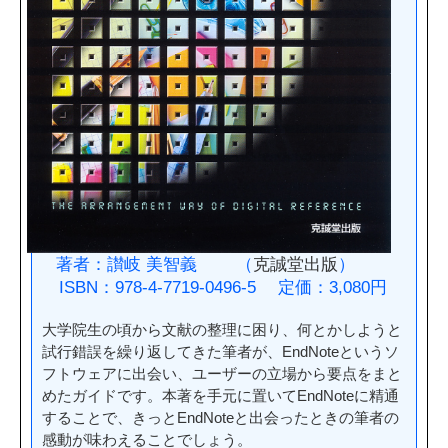
著者：讃岐 美智義 （
克誠堂出版
）
ISBN：978-4-7719-0496-5 定価：3,080円
大学院生の頃から文献の整理に困り、何とかしようと
試行錯誤を繰り返してきた筆者が、EndNoteというソ
フトウェアに出会い、ユーザーの立場から要点をまと
めたガイドです。本著を手元に置いてEndNoteに精通
することで、きっとEndNoteと出会ったときの筆者の
感動が味わえることでしょう。