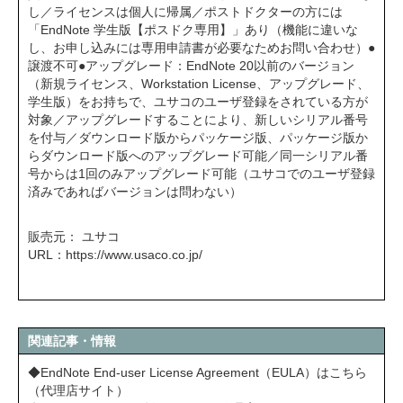
し／ライセンスは個人に帰属／ポストドクターの方には
「EndNote 学生版【ポスドク専用】」あり（機能に違いな
し、お申し込みには専用申請書が必要なためお問い合わせ）●
譲渡不可●アップグレード：EndNote 20以前のバージョン
（新規ライセンス、Workstation License、アップグレード、
学生版）をお持ちで、ユサコのユーザ登録をされている方が
対象／アップグレードすることにより、新しいシリアル番号
を付与／ダウンロード版からパッケージ版、パッケージ版か
らダウンロード版へのアップグレード可能／同一シリアル番
号からは1回のみアップグレード可能（ユサコでのユーザ登録
済みであればバージョンは問わない）
販売元： ユサコ
URL：
https://www.usaco.co.jp/
関連記事・情報
◆EndNote End-user License Agreement（EULA）はこちら
（代理店サイト）