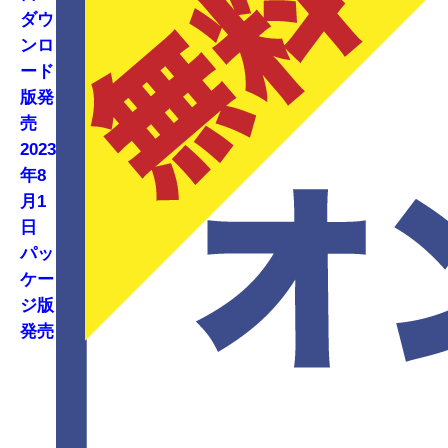
ダウ
ンロ
ード
版発
売
2023
年8
月1
日
パッ
ケー
ジ版
発売