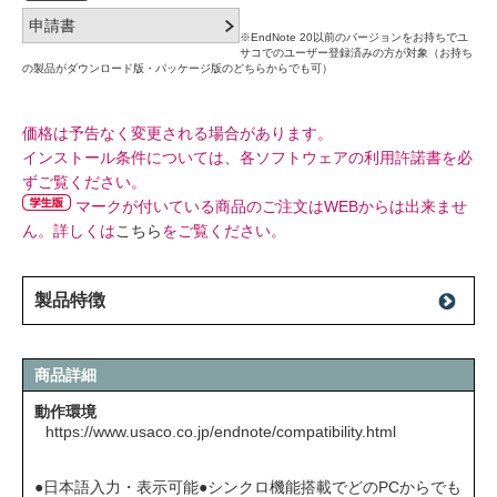
※EndNote 20以前のバージョンをお持ちでユ
サコでのユーザー登録済みの方が対象（お持ち
の製品がダウンロード版・パッケージ版のどちらからでも可）
価格は予告なく変更される場合があります。
インストール条件については、各ソフトウェアの利用許諾書を必
ずご覧ください。
マークが付いている商品のご注文はWEBからは出来ませ
ん。詳しくは
こちら
をご覧ください。
製品特徴
商品詳細
動作環境
https://www.usaco.co.jp/endnote/compatibility.html
●日本語入力・表示可能●シンクロ機能搭載でどのPCからでも