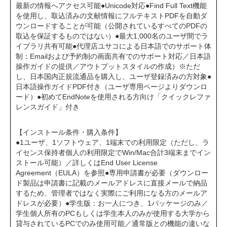
最新の情報へアクセス可能●Unicode対応●Find Full Text機能
を使用し、取込済みの文献情報にフルテキストPDFを自動ダ
ウンロードすることが可能（公開されているすべてのPDFの
取込を保証するものではない）●最大1,000名のユーザ間でラ
イブラリ共有可能●代理店ユサコによる日本語でのサポート体
制：Emailおよび予約制の画面共有でのサポート対応／日本語
操作ガイドの提供／アウトプットスタイルの作成）※ただ
し、日本国内正規流通品を購入し、ユーザ登録済みの方対象●
日本語操作ガイドPDF付き（ユーザ専用ページよりダウンロ
ード）●初めてEndNoteを使用される方向け「クイックレファ
レンスガイド」付き
【インストール条件・購入条件】
●1ユーザ、1ソフトウェア、1端末での利用限定（ただし、ラ
イセンス保持者個人の利用限定でWin/Mac合計3端末までイン
ストール可能）／詳しくはEnd User License
Agreement（EULA）を参照●専用申請書が必要（ダウンロー
ド製品は申請書に記載のメールアドレスに直接メールで納品
するため、管理者ではなく実際にご利用になる方のメールア
ドレスが必要）●学生版：お一人につき、1パッケージのみ／
学生個人所有のPCもしくは学生本人のみが使用する大学から
貸与されているPCでのみ使用可能／通常版との機能の違いな