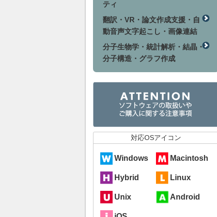
ティ
翻訳・VR・論文作成支援・自
動音声文字起こし・画像連結
分子生物学・統計解析・結晶・
分子構造・グラフ作成
対応OSアイコン
Windows
Macintosh
Hybrid
Linux
Unix
Android
iOS